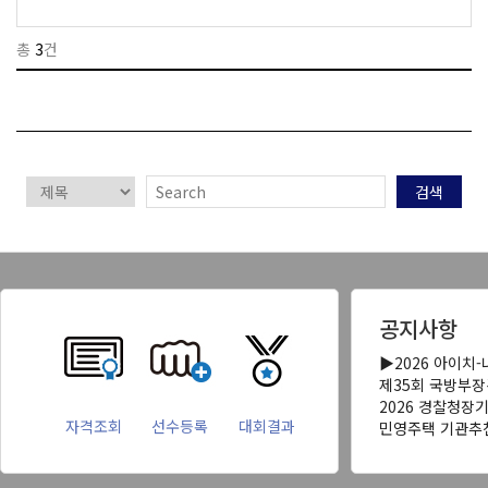
총
3
건
검색
공지사항
▶2026 아이치
제35회 국방부
2026 경찰청장
자격조회
선수등록
대회결과
민영주택 기관추