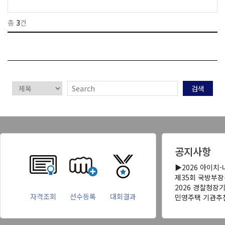
총
3
건
검색
공지사항
▶2026 아이치
제35회 국방부
2026 경찰청장
자격조회
선수등록
대회결과
민영주택 기관추