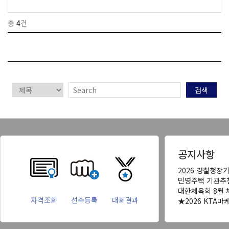
총
4
건
검색
공지사항
2026 경찰청장
민영주택 기관추
대한체육회 8월 
자격조회
선수등록
대회결과
★2026 KTA마