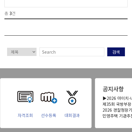
총
3
건
검색
공지사항
▶2026 아이치
제35회 국방부
2026 경찰청장
자격조회
선수등록
대회결과
민영주택 기관추