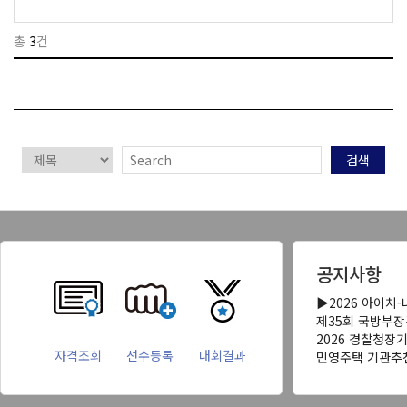
총
3
건
검색
공지사항
▶2026 아이치
제35회 국방부
2026 경찰청장
자격조회
선수등록
대회결과
민영주택 기관추