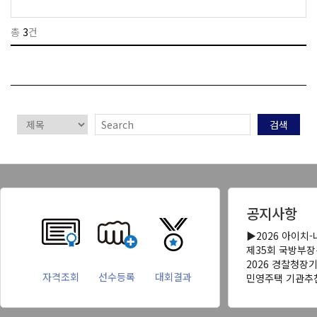
총
3
건
검색
공지사항
▶2026 아이치
제35회 국방부
2026 경찰청장
자격조회
선수등록
대회결과
민영주택 기관추